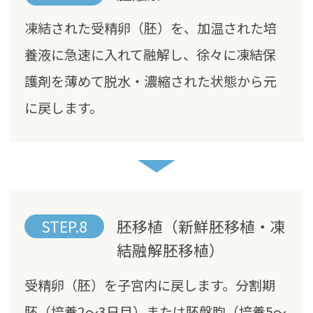
凍結された受精卵（胚）を、加温された培
養液に急速に入れて融解し、徐々に凍結保
護剤を薄めて脱水・濃縮された状態から元
に戻します。
STEP.8
胚移植（新鮮胚移植・凍
結融解胚移植）
受精卵（胚）を子宮内に戻します。分割期
胚（培養2～3日目）または胚盤胞（培養5～