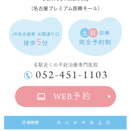
（名古屋プレミアム医療モール）
土
日
診療
JR名古屋駅 太閤通り口
5
完全予約制
徒歩
分
名駅近くの不妊治療専門医院
052-451-1103
WEB
予約
診療時間
月
火
水
木
金
土
日