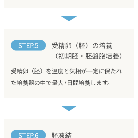
STEP.5
受精卵（胚）の培養
（初期胚・胚盤胞培養）
受精卵（胚）を温度と気相が一定に保たれ
た培養器の中で最大7日間培養します。
STEP.6
胚凍結