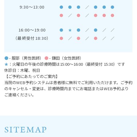
9:30～13:00
●
●
●
／
●
●
●
●
／
●
／
●
●
●
16:00～19:00
●
★
●
／
●
／
／
（最終受付18:30）
●
／
●
／
●
／
／
●
- 服部（男性医師）
●
- 鎌田（女性医師）
★
：火曜日の午後の診療時間は15:00～16:00
（最終受付 15:30）です
休診日：木曜、祝日
【ご予約にあたってのご案内】
当院のWEB予約システムは患者様に無料でご利用いただけます。ご予約
のキャンセル・変更は、診療時間内までにお電話またはWEB予約より
ご連絡ください。
SITEMAP