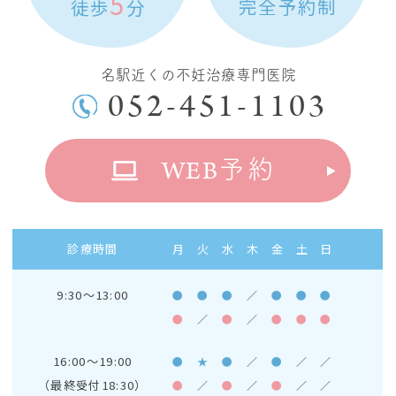
5
完全予約制
徒歩
分
名駅近くの不妊治療専門医院
052-451-1103
WEB
予約
診療時間
月
火
水
木
金
土
日
9:30～13:00
●
●
●
／
●
●
●
●
／
●
／
●
●
●
16:00～19:00
●
★
●
／
●
／
／
（最終受付18:30）
●
／
●
／
●
／
／