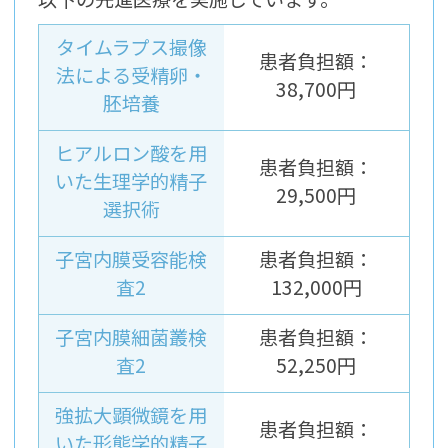
タイムラプス撮像
患者負担額：
法による受精卵・
38,700円
胚培養
ヒアルロン酸を用
患者負担額：
いた生理学的精子
29,500円
選択術
子宮内膜受容能検
患者負担額：
査2
132,000円
子宮内膜細菌叢検
患者負担額：
査2
52,250円
強拡大顕微鏡を用
患者負担額：
いた形態学的精子