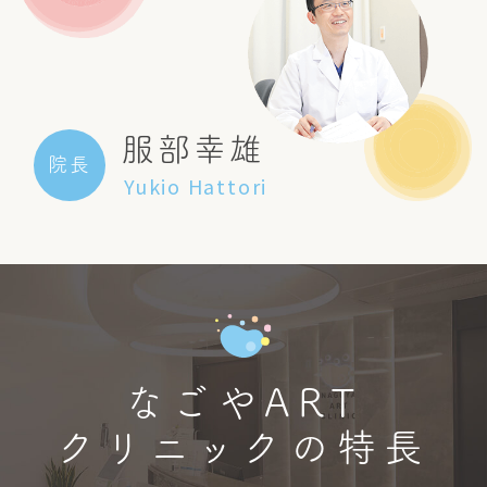
服部幸雄
院長
Yukio Hattori
なごやART
クリニックの特長