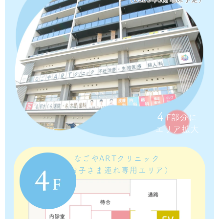
4
F部分に
エリア拡大
なごやARTクリニック
（お子さま連れ専用エリア）