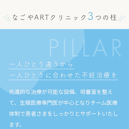
3
なごやARTクリニック
つの柱
PILLAR
一人ひとり違うから
一人ひとりに合わせた
不妊治療を
先進的な治療が可能な設備、培養室を整え
て、生殖医療専門医が中心となりチーム医療
体制で患者さまをしっかりとサポートいたし
ます。