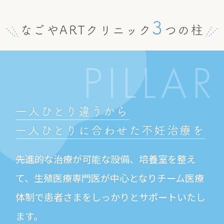
3
なごやARTクリニック
つの柱
PILLAR
一人ひとり違うから
一人ひとりに合わせた
不妊治療を
先進的な治療が可能な設備、培養室を整え
て、生殖医療専門医が中心となりチーム医療
体制で患者さまをしっかりとサポートいたし
ます。