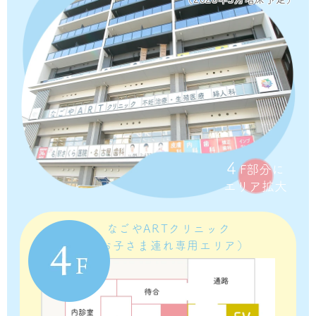
4
F部分に
エリア拡大
なごやARTクリニック
（お子さま連れ専用エリア）