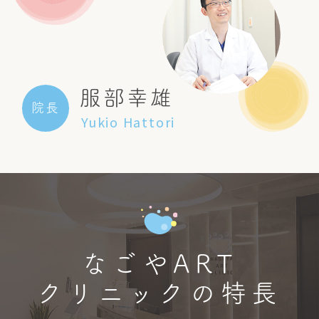
服部幸雄
院長
Yukio Hattori
なごやART
クリニックの特長