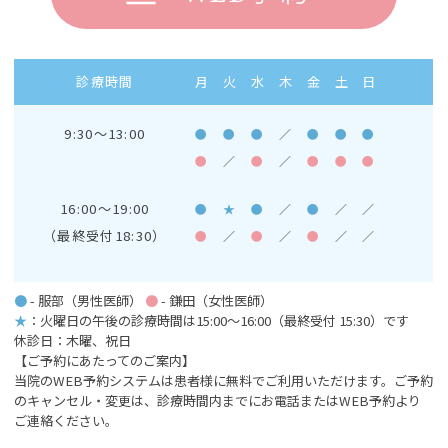
診療時間
月
火
水
木
金
土
日
9:30～13:00
●
●
●
／
●
●
●
●
／
●
／
●
●
●
16:00～19:00
●
★
●
／
●
／
／
（最終受付18:30）
●
／
●
／
●
／
／
●
- 服部（男性医師）
●
- 鎌田（女性医師）
★
：火曜日の午後の診療時間は15:00～16:00
（最終受付 15:30）です
休診日：木曜、祝日
【ご予約にあたってのご案内】
当院のWEB予約システムは患者様に無料でご利用いただけます。ご予約
のキャンセル・変更は、診療時間内までにお電話またはWEB予約より
ご連絡ください。