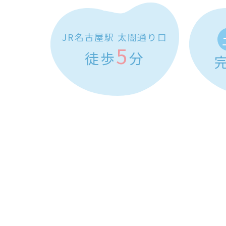
JR名古屋駅 太閤通り口
5
徒歩
分