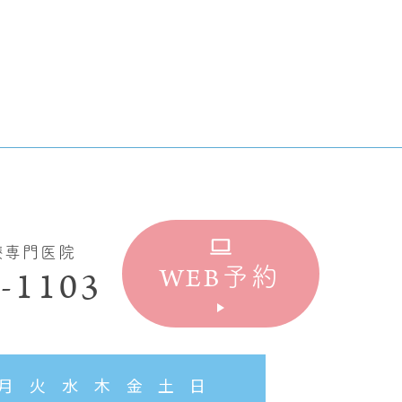
療専門医院
WEB
-1103
予約
月
火
水
木
金
土
日