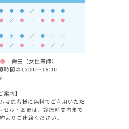
●
●
●
／
●
●
●
●
／
●
／
●
●
●
●
★
●
／
●
／
／
●
／
●
／
●
／
／
）
●
- 鎌田（女性医師）
間は15:00～16:00
す
ご案内】
テムは患者様に無料でご利用いただ
ンセル・変更は、診療時間内まで
予約よりご連絡ください。