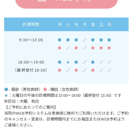
診療時間
月
火
水
木
金
土
日
9:30～13:00
●
●
●
／
●
●
●
●
／
●
／
●
●
●
16:00～19:00
●
★
●
／
●
／
／
（最終受付18:30）
●
／
●
／
●
／
／
●
- 服部（男性医師）
●
- 鎌田（女性医師）
★
：火曜日の午後の診療時間は15:00～16:00
（最終受付 15:30）です
休診日：木曜、祝日
【ご予約にあたってのご案内】
当院のWEB予約システムは患者様に無料でご利用いただけます。ご予約
のキャンセル・変更は、診療時間内までにお電話またはWEB予約より
ご連絡ください。