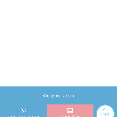
©nagoya-art.jp