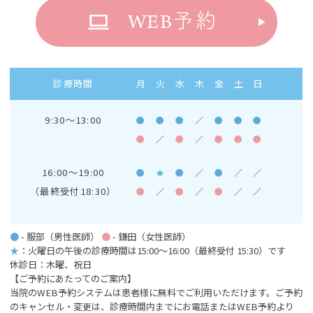
WEB
予約
診療時間
月
火
水
木
金
土
日
9:30～13:00
●
●
●
／
●
●
●
●
／
●
／
●
●
●
16:00～19:00
●
★
●
／
●
／
／
（最終受付18:30）
●
／
●
／
●
／
／
●
- 服部（男性医師）
●
- 鎌田（女性医師）
★
：火曜日の午後の診療時間は15:00～16:00
（最終受付 15:30）です
休診日：木曜、祝日
【ご予約にあたってのご案内】
当院のWEB予約システムは患者様に無料でご利用いただけます。ご予約
のキャンセル・変更は、診療時間内までにお電話またはWEB予約より