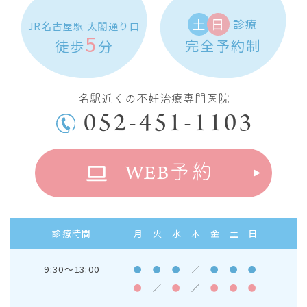
土
日
診療
JR名古屋駅 太閤通り口
5
完全予約制
徒歩
分
名駅近くの不妊治療専門医院
052-451-1103
WEB
予約
診療時間
月
火
水
木
金
土
日
9:30～13:00
●
●
●
／
●
●
●
●
／
●
／
●
●
●