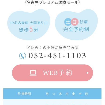
（名古屋プレミアム医療モール）
土
日
診療
JR名古屋駅 太閤通り口
5
完全予約制
徒歩
分
名駅近くの不妊治療専門医院
052-451-1103
WEB
予約
診療時間
月
火
水
木
金
土
日