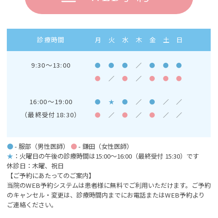
診療時間
月
火
水
木
金
土
日
9:30～13:00
●
●
●
／
●
●
●
●
／
●
／
●
●
●
16:00～19:00
●
★
●
／
●
／
／
（最終受付18:30）
●
／
●
／
●
／
／
●
- 服部（男性医師）
●
- 鎌田（女性医師）
★
：火曜日の午後の診療時間は15:00～16:00
（最終受付 15:30）です
休診日：木曜、祝日
【ご予約にあたってのご案内】
当院のWEB予約システムは患者様に無料でご利用いただけます。ご予約
のキャンセル・変更は、診療時間内までにお電話またはWEB予約より
ご連絡ください。