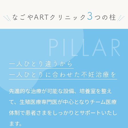
3
なごやARTクリニック
つの柱
PILLAR
一人ひとり違うから
一人ひとりに合わせた
不妊治療を
先進的な治療が可能な設備、培養室を整え
て、生殖医療専門医が中心となりチーム医療
体制で患者さまをしっかりとサポートいたし
ます。