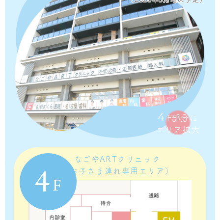
4
F部分に
エリア拡大
なごやARTクリニック
（お子さま連れ専用エリア）