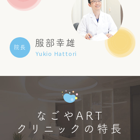
服部幸雄
院長
Yukio Hattori
なごやART
クリニックの特長