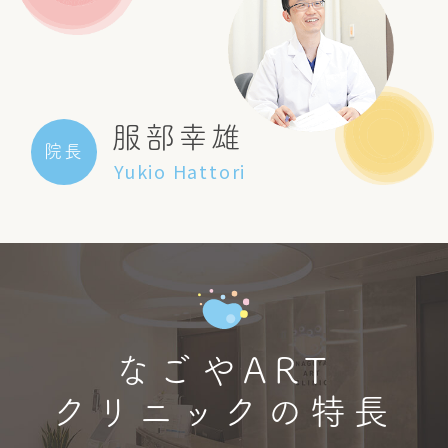
服部幸雄
院長
Yukio Hattori
なごやART
クリニックの特長