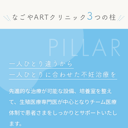
3
なごやARTクリニック
つの柱
PILLAR
一人ひとり違うから
一人ひとりに合わせた
不妊治療を
先進的な治療が可能な設備、培養室を整え
て、生殖医療専門医が中心となりチーム医療
体制で患者さまをしっかりとサポートいたし
ます。