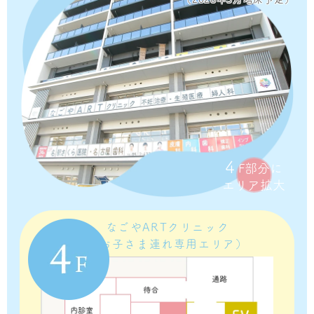
4
F部分に
エリア拡大
なごやARTクリニック
（お子さま連れ専用エリア）