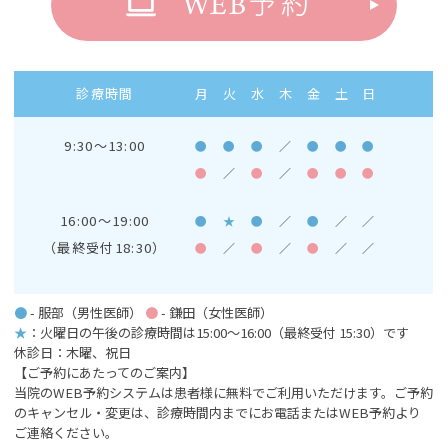
WEB
予約
診療時間
月
火
水
木
金
土
日
9:30～13:00
●
●
●
／
●
●
●
●
／
●
／
●
●
●
16:00～19:00
●
★
●
／
●
／
／
（最終受付18:30）
●
／
●
／
●
／
／
●
- 服部（男性医師）
●
- 鎌田（女性医師）
★
：火曜日の午後の診療時間は15:00～16:00
（最終受付 15:30）です
休診日：木曜、祝日
【ご予約にあたってのご案内】
当院のWEB予約システムは患者様に無料でご利用いただけます。ご予約
のキャンセル・変更は、診療時間内までにお電話またはWEB予約より
ご連絡ください。