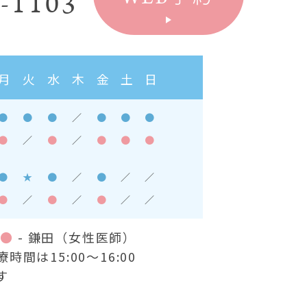
-1103
月
火
水
木
金
土
日
●
●
●
／
●
●
●
●
／
●
／
●
●
●
●
★
●
／
●
／
／
●
／
●
／
●
／
／
）
●
- 鎌田（女性医師）
間は15:00～16:00
す