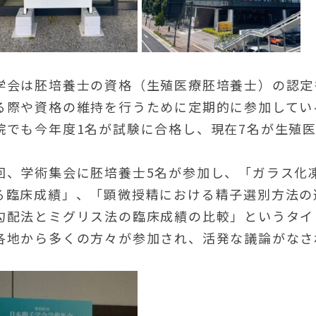
学会は胚培養士の資格（生殖医療胚培養士）の認定
る際や資格の維持を行うために定期的に参加してい
院でも今年度1名が試験に合格し、現在7名が生殖
回、学術集会に胚培養士5名が参加し、「ガラス化
る臨床成績」、「顕微授精における精子選別方法の
勾配法とミグリス法の臨床成績の比較」というタイ
各地から多くの方々が参加され、活発な議論がなさ