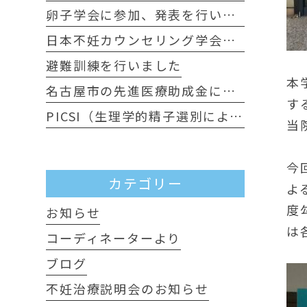
卵子学会に参加、発表を行いました。
日本不妊カウンセリング学会に行ってきました
避難訓練を行いました
本
名古屋市の先進医療助成金について
す
PICSI（生理学的精子選別による顕微授精）について
当
今
カテゴリー
よ
度
お知らせ
は
コーディネーターより
ブログ
不妊治療説明会のお知らせ