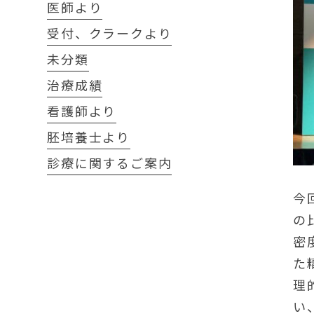
医師より
受付、クラークより
未分類
治療成績
看護師より
胚培養士より
診療に関するご案内
今
の
密
た
理
い