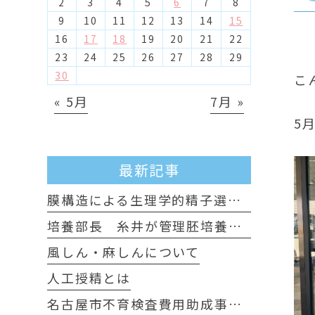
2
3
4
5
6
7
8
9
10
11
12
13
14
15
16
17
18
19
20
21
22
23
24
25
26
27
28
29
30
こ
« 5月
7月 »
5
最新記事
膜構造による生理学的精子選別について
培養部長 糸井が管理胚培養士試験に認定されました
風しん・麻しんについて
人工授精とは
名古屋市不育検査費用助成事業のお知らせ