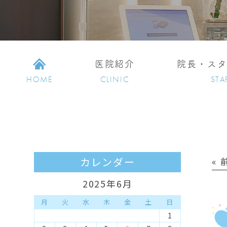
医院紹介
院長・ス
HOME
CLINIC
STA
カレンダー
«
2025年6月
月
火
水
木
金
土
日
1