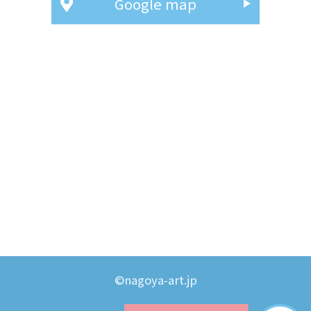
Google map
©nagoya-art.jp