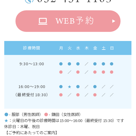
WEB
予約
診療時間
月
火
水
木
金
土
日
9:30～13:00
●
●
●
／
●
●
●
●
／
●
／
●
●
●
16:00～19:00
●
★
●
／
●
／
／
（最終受付18:30）
●
／
●
／
●
／
／
●
- 服部（男性医師）
●
- 鎌田（女性医師）
★
：火曜日の午後の診療時間は15:00～16:00
（最終受付 15:30）です
休診日：木曜、祝日
【ご予約にあたってのご案内】