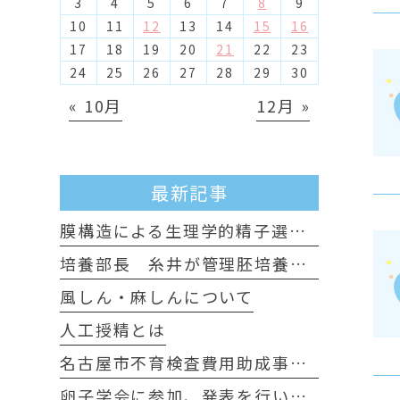
3
4
5
6
7
8
9
10
11
12
13
14
15
16
17
18
19
20
21
22
23
24
25
26
27
28
29
30
« 10月
12月 »
最新記事
膜構造による生理学的精子選別について
培養部長 糸井が管理胚培養士試験に認定されました
風しん・麻しんについて
人工授精とは
名古屋市不育検査費用助成事業のお知らせ
卵子学会に参加、発表を行いました。