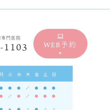
療専門医院
WEB
-1103
予約
月
火
水
木
金
土
日
●
●
●
／
●
●
●
●
／
●
／
●
●
●
●
★
●
／
●
／
／