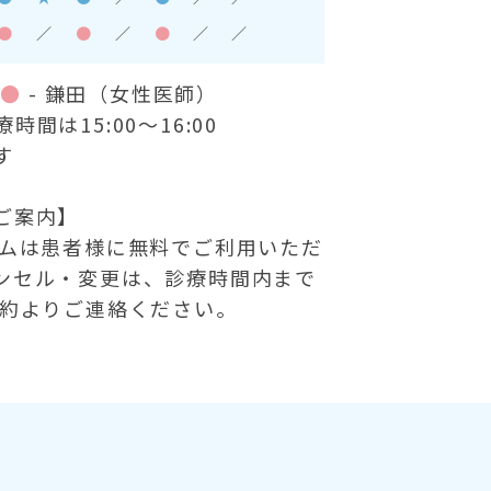
●
／
●
／
●
／
／
）
●
- 鎌田（女性医師）
間は15:00～16:00
す
ご案内】
テムは患者様に無料でご利用いただ
ンセル・変更は、診療時間内まで
予約よりご連絡ください。