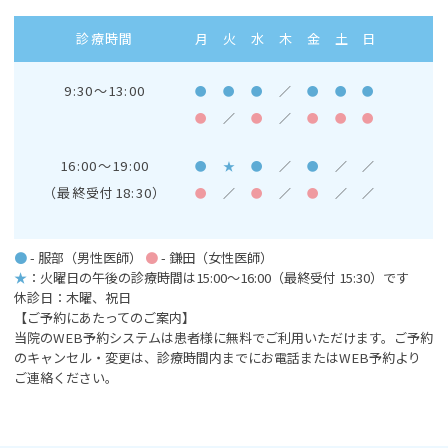
診療時間
月
火
水
木
金
土
日
9:30～13:00
●
●
●
／
●
●
●
●
／
●
／
●
●
●
16:00～19:00
●
★
●
／
●
／
／
（最終受付18:30）
●
／
●
／
●
／
／
●
- 服部（男性医師）
●
- 鎌田（女性医師）
★
：火曜日の午後の診療時間は15:00～16:00
（最終受付 15:30）です
休診日：木曜、祝日
【ご予約にあたってのご案内】
当院のWEB予約システムは患者様に無料でご利用いただけます。ご予約
のキャンセル・変更は、診療時間内までにお電話またはWEB予約より
ご連絡ください。