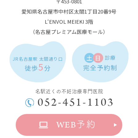
〒453-0801
愛知県名古屋市中村区太閤1丁目20番9号
L‘ENVOL MEIEKI 3階
（名古屋プレミアム医療モール）
土
日
診療
JR名古屋駅 太閤通り口
5
完全予約制
徒歩
分
名駅近くの不妊治療専門医院
052-451-1103
WEB
予約