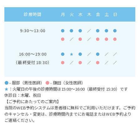
診療時間
月
火
水
木
金
土
日
9:30～13:00
●
●
●
／
●
●
●
●
／
●
／
●
●
●
16:00～19:00
●
★
●
／
●
／
／
（最終受付18:30）
●
／
●
／
●
／
／
●
- 服部（男性医師）
●
- 鎌田（女性医師）
★
：火曜日の午後の診療時間は15:00～16:00
（最終受付 15:30）です
休診日：木曜、祝日
【ご予約にあたってのご案内】
当院のWEB予約システムは患者様に無料でご利用いただけます。ご予約
のキャンセル・変更は、診療時間内までにお電話またはWEB予約より
ご連絡ください。