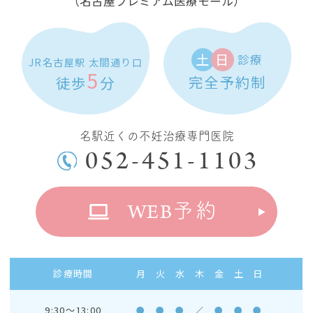
（名古屋プレミアム医療モール）
土
日
診療
JR名古屋駅 太閤通り口
5
完全予約制
徒歩
分
名駅近くの不妊治療専門医院
052-451-1103
WEB
予約
診療時間
月
火
水
木
金
土
日
9:30～13:00
●
●
●
／
●
●
●