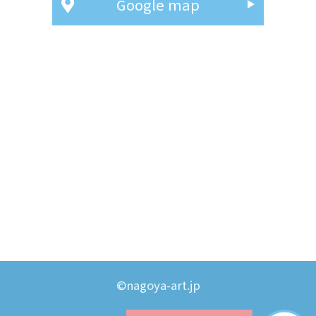
Google map
©nagoya-art.jp