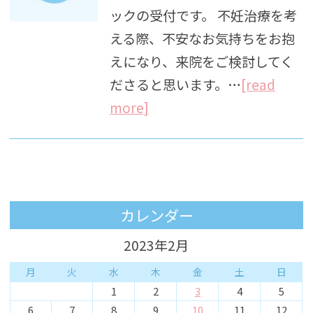
ックの受付です。 不妊治療を考
える際、不安なお気持ちをお抱
えになり、来院をご検討してく
ださると思います。…
[read
more]
カレンダー
2023年2月
月
火
水
木
金
土
日
1
2
3
4
5
6
7
8
9
10
11
12