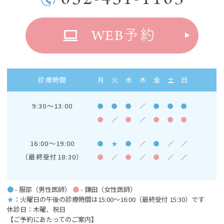
WEB
予約
診療時間
月
火
水
木
金
土
日
9:30～13:00
●
●
●
／
●
●
●
●
／
●
／
●
●
●
16:00～19:00
●
★
●
／
●
／
／
（最終受付18:30）
●
／
●
／
●
／
／
●
- 服部（男性医師）
●
- 鎌田（女性医師）
★
：火曜日の午後の診療時間は15:00～16:00
（最終受付 15:30）です
休診日：木曜、祝日
【ご予約にあたってのご案内】