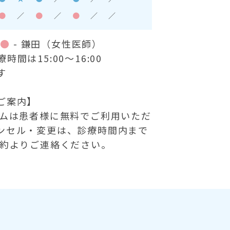
●
／
●
／
●
／
／
）
●
- 鎌田（女性医師）
間は15:00～16:00
す
ご案内】
テムは患者様に無料でご利用いただ
ンセル・変更は、診療時間内まで
予約よりご連絡ください。