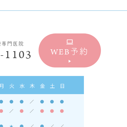
療専門医院
WEB
-1103
予約
月
火
水
木
金
土
日
●
●
●
／
●
●
●
●
／
●
／
●
●
●
●
★
●
／
●
／
／