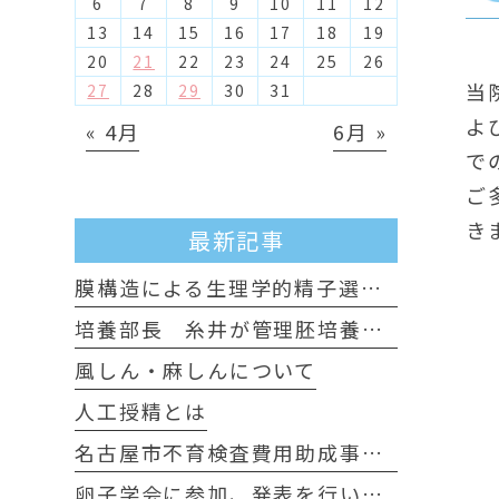
6
7
8
9
10
11
12
13
14
15
16
17
18
19
20
21
22
23
24
25
26
当
27
28
29
30
31
よ
« 4月
6月 »
で
ご
き
最新記事
膜構造による生理学的精子選別について
培養部長 糸井が管理胚培養士試験に認定されました
風しん・麻しんについて
人工授精とは
名古屋市不育検査費用助成事業のお知らせ
卵子学会に参加、発表を行いました。