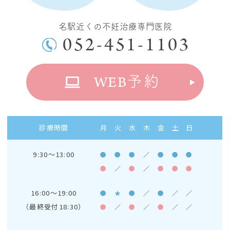
名駅近くの不妊治療専門医院
052-451-1103
WEB
予約
診療時間
月
火
水
木
金
土
日
9:30～13:00
●
●
●
／
●
●
●
●
／
●
／
●
●
●
16:00～19:00
●
★
●
／
●
／
／
（最終受付18:30）
●
／
●
／
●
／
／