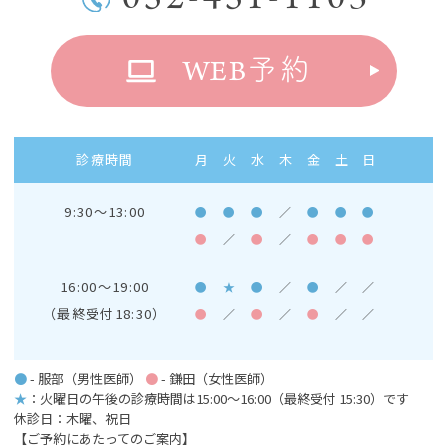
WEB
予約
診療時間
月
火
水
木
金
土
日
9:30～13:00
●
●
●
／
●
●
●
●
／
●
／
●
●
●
16:00～19:00
●
★
●
／
●
／
／
（最終受付18:30）
●
／
●
／
●
／
／
●
- 服部（男性医師）
●
- 鎌田（女性医師）
★
：火曜日の午後の診療時間は15:00～16:00
（最終受付 15:30）です
休診日：木曜、祝日
【ご予約にあたってのご案内】