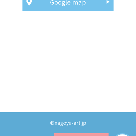
Google map
©nagoya-art.jp