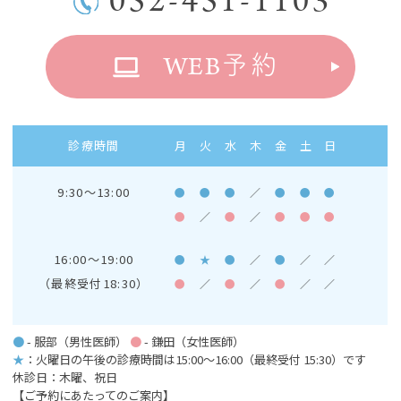
052-451-1103
WEB
予約
診療時間
月
火
水
木
金
土
日
9:30～13:00
●
●
●
／
●
●
●
●
／
●
／
●
●
●
16:00～19:00
●
★
●
／
●
／
／
（最終受付18:30）
●
／
●
／
●
／
／
●
- 服部（男性医師）
●
- 鎌田（女性医師）
★
：火曜日の午後の診療時間は15:00～16:00
（最終受付 15:30）です
休診日：木曜、祝日
【ご予約にあたってのご案内】