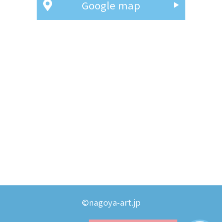
Google map
©nagoya-art.jp