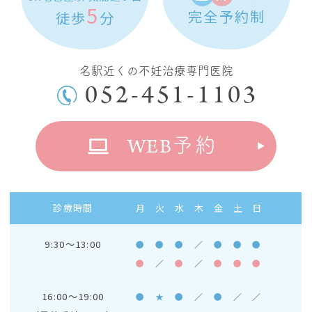
5
完全予約制
徒歩
分
名駅近くの不妊治療専門医院
052-451-1103
WEB
予約
診療時間
月
火
水
木
金
土
日
9:30～13:00
●
●
●
／
●
●
●
●
／
●
／
●
●
●
16:00～19:00
●
★
●
／
●
／
／