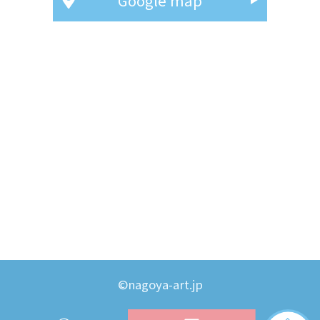
Google map
©nagoya-art.jp