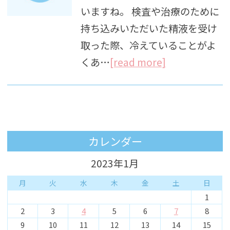
いますね。 検査や治療のために
持ち込みいただいた精液を受け
取った際、冷えていることがよ
くあ…
[read more]
カレンダー
2023年1月
月
火
水
木
金
土
日
1
2
3
4
5
6
7
8
9
10
11
12
13
14
15