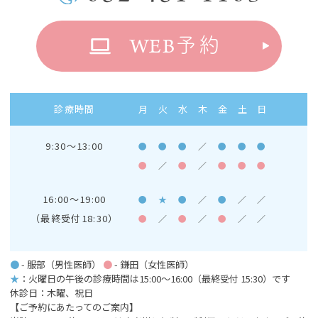
WEB
予約
診療時間
月
火
水
木
金
土
日
9:30～13:00
●
●
●
／
●
●
●
●
／
●
／
●
●
●
16:00～19:00
●
★
●
／
●
／
／
（最終受付18:30）
●
／
●
／
●
／
／
●
- 服部（男性医師）
●
- 鎌田（女性医師）
★
：火曜日の午後の診療時間は15:00～16:00
（最終受付 15:30）です
休診日：木曜、祝日
【ご予約にあたってのご案内】