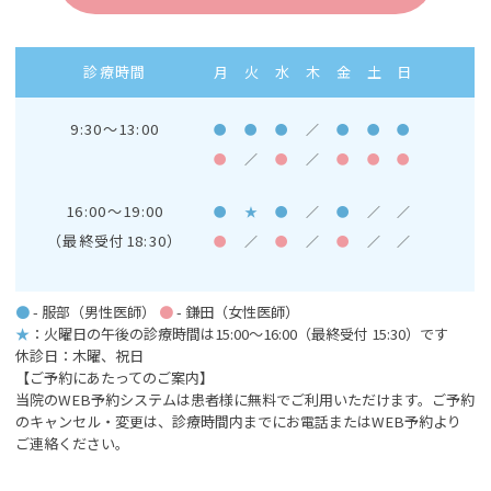
診療時間
月
火
水
木
金
土
日
9:30～13:00
●
●
●
／
●
●
●
●
／
●
／
●
●
●
16:00～19:00
●
★
●
／
●
／
／
（最終受付18:30）
●
／
●
／
●
／
／
●
- 服部（男性医師）
●
- 鎌田（女性医師）
★
：火曜日の午後の診療時間は15:00～16:00
（最終受付 15:30）です
休診日：木曜、祝日
【ご予約にあたってのご案内】
当院のWEB予約システムは患者様に無料でご利用いただけます。ご予約
のキャンセル・変更は、診療時間内までにお電話またはWEB予約より
ご連絡ください。