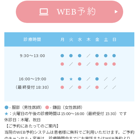
WEB
予約
診療時間
月
火
水
木
金
土
日
9:30～13:00
●
●
●
／
●
●
●
●
／
●
／
●
●
●
16:00～19:00
●
★
●
／
●
／
／
（最終受付18:30）
●
／
●
／
●
／
／
●
- 服部（男性医師）
●
- 鎌田（女性医師）
★
：火曜日の午後の診療時間は15:00～16:00
（最終受付 15:30）です
休診日：木曜、祝日
【ご予約にあたってのご案内】
当院のWEB予約システムは患者様に無料でご利用いただけます。ご予約
のキャンセル・変更は、診療時間内までにお電話またはWEB予約より