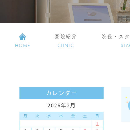
医院紹介
院長・ス
HOME
CLINIC
STA
カレンダー
2026年2月
月
火
水
木
金
土
日
1