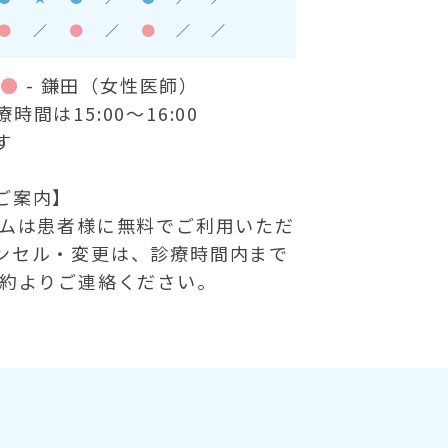
●
／
●
／
●
／
／
）
●
- 鎌田（女性医師）
間は15:00～16:00
す
ご案内】
テムは患者様に無料でご利用いただ
ンセル・変更は、診療時間内まで
予約よりご連絡ください。