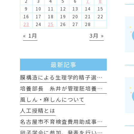
2
3
4
5
6
7
8
9
10
11
12
13
14
15
16
17
18
19
20
21
22
23
24
25
26
27
28
« 1月
3月 »
最新記事
膜構造による生理学的精子選別について
培養部長 糸井が管理胚培養士試験に認定されました
風しん・麻しんについて
人工授精とは
名古屋市不育検査費用助成事業のお知らせ
卵子学会に参加、発表を行いました。