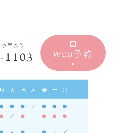
療専門医院
WEB
-1103
予約
月
火
水
木
金
土
日
●
●
●
／
●
●
●
●
／
●
／
●
●
●
●
★
●
／
●
／
／