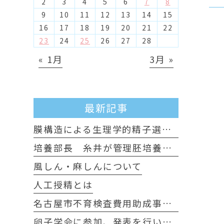
2
3
4
5
6
7
8
9
10
11
12
13
14
15
16
17
18
19
20
21
22
23
24
25
26
27
28
« 1月
3月 »
最新記事
膜構造による生理学的精子選別について
培養部長 糸井が管理胚培養士試験に認定されました
風しん・麻しんについて
人工授精とは
名古屋市不育検査費用助成事業のお知らせ
卵子学会に参加、発表を行いました。