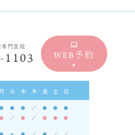
療専門医院
WEB
-1103
予約
月
火
水
木
金
土
日
●
●
●
／
●
●
●
●
／
●
／
●
●
●
●
★
●
／
●
／
／