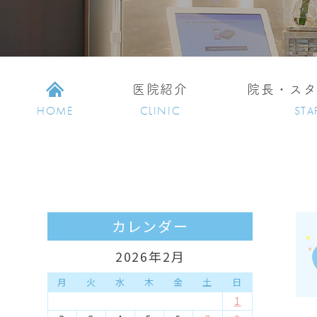
医院紹介
院長・ス
HOME
CLINIC
STA
カレンダー
2026年2月
月
火
水
木
金
土
日
1