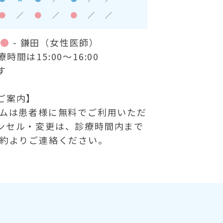
●
／
●
／
●
／
／
）
●
- 鎌田（女性医師）
間は15:00～16:00
す
ご案内】
テムは患者様に無料でご利用いただ
ンセル・変更は、診療時間内まで
予約よりご連絡ください。