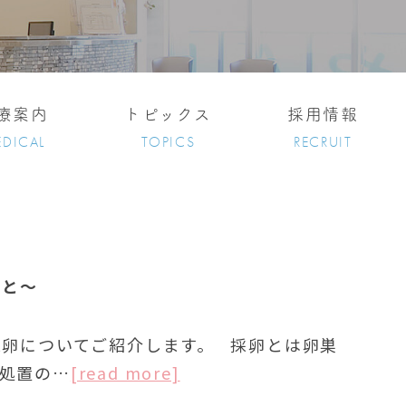
療案内
トピックス
採用情報
DICAL
TOPICS
RECRUIT
こと～
採卵についてご紹介します。 採卵とは卵巣
処置の…
[read more]