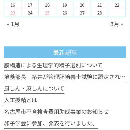
16
17
18
19
20
21
22
23
24
25
26
27
28
« 1月
3月 »
最新記事
膜構造による生理学的精子選別について
培養部長 糸井が管理胚培養士試験に認定されました
風しん・麻しんについて
人工授精とは
名古屋市不育検査費用助成事業のお知らせ
卵子学会に参加、発表を行いました。