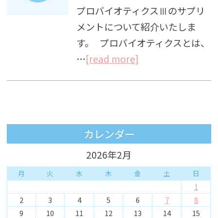
プロバイオティクスⅢのサプリ
メントについて紹介いたしま
す。 プロバイオティクスとは、
…
[read more]
カレンダー
2026年2月
月
火
水
木
金
土
日
1
2
3
4
5
6
7
8
9
10
11
12
13
14
15