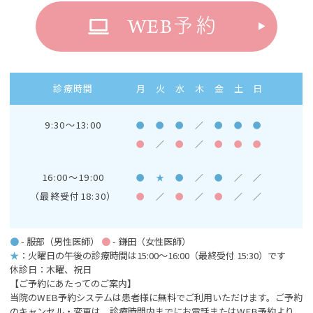
WEB
予約
診療時間
月
火
水
木
金
土
日
9:30～13:00
●
●
●
／
●
●
●
●
／
●
／
●
●
●
16:00～19:00
●
★
●
／
●
／
／
（最終受付18:30）
●
／
●
／
●
／
／
●
- 服部（男性医師）
●
- 鎌田（女性医師）
★
：火曜日の午後の診療時間は15:00～16:00
（最終受付 15:30）です
休診日：木曜、祝日
【ご予約にあたってのご案内】
当院のWEB予約システムは患者様に無料でご利用いただけます。ご予約
のキャンセル・変更は、診療時間内までにお電話またはWEB予約より