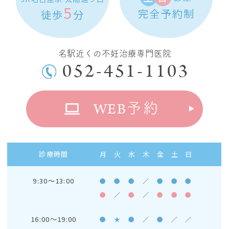
5
完全予約制
徒歩
分
名駅近くの不妊治療専門医院
052-451-1103
WEB
予約
診療時間
月
火
水
木
金
土
日
9:30～13:00
●
●
●
／
●
●
●
●
／
●
／
●
●
●
16:00～19:00
●
★
●
／
●
／
／