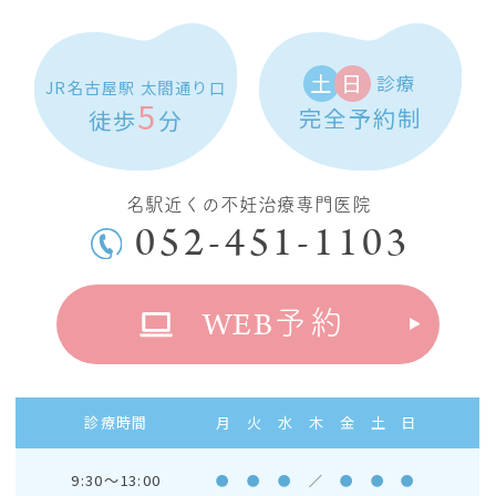
土
日
診療
JR名古屋駅 太閤通り口
5
完全予約制
徒歩
分
名駅近くの不妊治療専門医院
052-451-1103
WEB
予約
診療時間
月
火
水
木
金
土
日
9:30～13:00
●
●
●
／
●
●
●