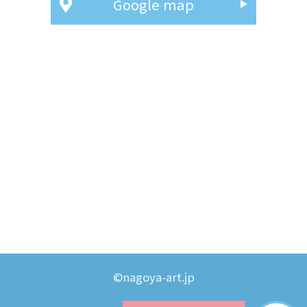
Google map
©nagoya-art.jp