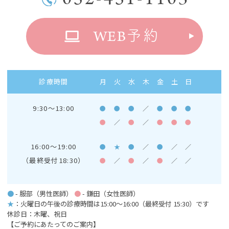
WEB
予約
診療時間
月
火
水
木
金
土
日
9:30～13:00
●
●
●
／
●
●
●
●
／
●
／
●
●
●
16:00～19:00
●
★
●
／
●
／
／
（最終受付18:30）
●
／
●
／
●
／
／
●
- 服部（男性医師）
●
- 鎌田（女性医師）
★
：火曜日の午後の診療時間は15:00～16:00
（最終受付 15:30）です
休診日：木曜、祝日
【ご予約にあたってのご案内】