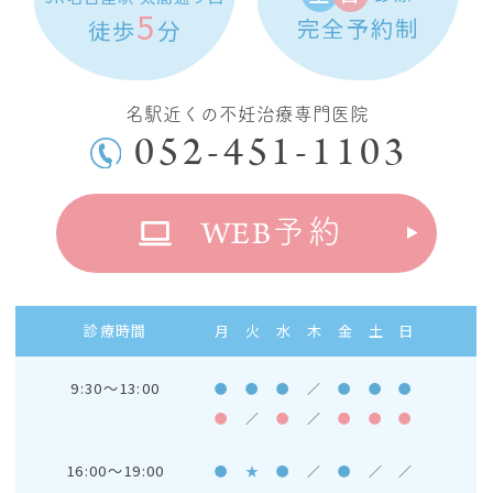
5
完全予約制
徒歩
分
名駅近くの不妊治療専門医院
052-451-1103
WEB
予約
診療時間
月
火
水
木
金
土
日
9:30～13:00
●
●
●
／
●
●
●
●
／
●
／
●
●
●
16:00～19:00
●
★
●
／
●
／
／