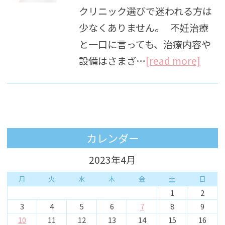
クリニック選びで迷われる方は
少なくありません。 不妊治療
と一口に言っても、治療内容や
設備はさまざ…
[read more]
カレンダー
2023年4月
月
火
水
木
金
土
日
1
2
3
4
5
6
7
8
9
10
11
12
13
14
15
16