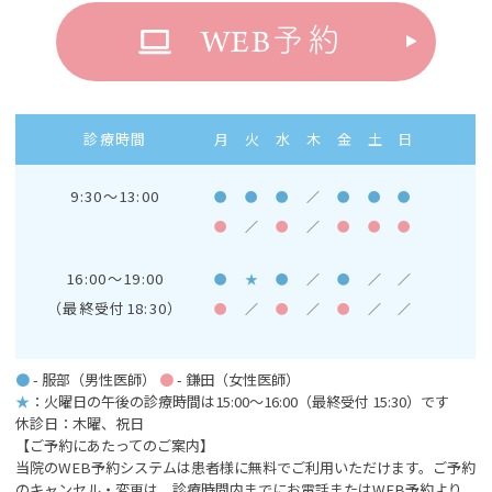
WEB
予約
診療時間
月
火
水
木
金
土
日
9:30～13:00
●
●
●
／
●
●
●
●
／
●
／
●
●
●
16:00～19:00
●
★
●
／
●
／
／
（最終受付18:30）
●
／
●
／
●
／
／
●
- 服部（男性医師）
●
- 鎌田（女性医師）
★
：火曜日の午後の診療時間は15:00～16:00
（最終受付 15:30）です
休診日：木曜、祝日
【ご予約にあたってのご案内】
当院のWEB予約システムは患者様に無料でご利用いただけます。ご予約
のキャンセル・変更は、診療時間内までにお電話またはWEB予約より