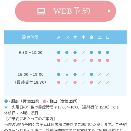
WEB
予約
診療時間
月
火
水
木
金
土
日
9:30～13:00
●
●
●
／
●
●
●
●
／
●
／
●
●
●
16:00～19:00
●
★
●
／
●
／
／
（最終受付18:30）
●
／
●
／
●
／
／
●
- 服部（男性医師）
●
- 鎌田（女性医師）
★
：火曜日の午後の診療時間は15:00～16:00
（最終受付 15:30）です
休診日：木曜、祝日
【ご予約にあたってのご案内】
当院のWEB予約システムは患者様に無料でご利用いただけます。ご予約
のキャンセル・変更は、診療時間内までにお電話またはWEB予約より