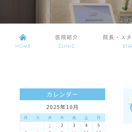
医院紹介
院長・ス
HOME
CLINIC
STA
カレンダー
2025年10月
月
火
水
木
金
土
日
1
2
3
4
5