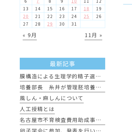
6
7
8
9
10
11
12
13
14
15
16
17
18
19
20
21
22
23
24
25
26
27
28
29
30
31
« 9月
11月 »
最新記事
膜構造による生理学的精子選別について
培養部長 糸井が管理胚培養士試験に認定されました
風しん・麻しんについて
人工授精とは
名古屋市不育検査費用助成事業のお知らせ
卵子学会に参加、発表を行いました。