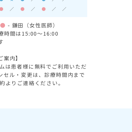
●
／
●
／
●
／
／
）
●
- 鎌田（女性医師）
間は15:00～16:00
す
ご案内】
テムは患者様に無料でご利用いただ
ンセル・変更は、診療時間内まで
予約よりご連絡ください。