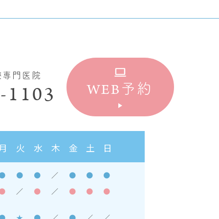
療専門医院
WEB
-1103
予約
月
火
水
木
金
土
日
●
●
●
／
●
●
●
●
／
●
／
●
●
●
●
★
●
／
●
／
／