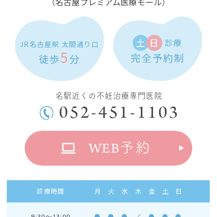
（名古屋プレミアム医療モール）
土
日
診療
JR名古屋駅 太閤通り口
5
完全予約制
徒歩
分
名駅近くの不妊治療専門医院
052-451-1103
WEB
予約
診療時間
月
火
水
木
金
土
日
9:30～13:00
●
●
●
／
●
●
●